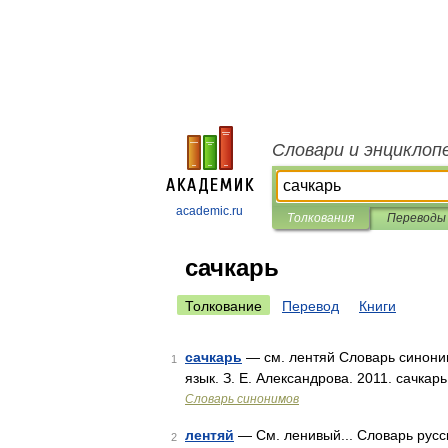
Словари и энциклоп
academic.ru
Толкования
Переводы
сачкарь
Толкование
Перевод
Книги
сачкарь
— см. лентяй Словарь синоним
1
язык. З. Е. Александрова. 2011. сачкарь
Словарь синонимов
лентяй
— См. ленивый... Словарь русс
2