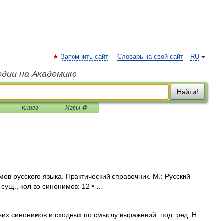
Запомнить сайт
Словарь на свой сайт
RU
едии на Академике
Найти!
Книги
Игры ⚽
ов русского языка. Практический справочник. М.: Русский
 сущ., кол во синонимов: 12 • …
ких синонимов и сходных по смыслу выражений. под. ред. Н.