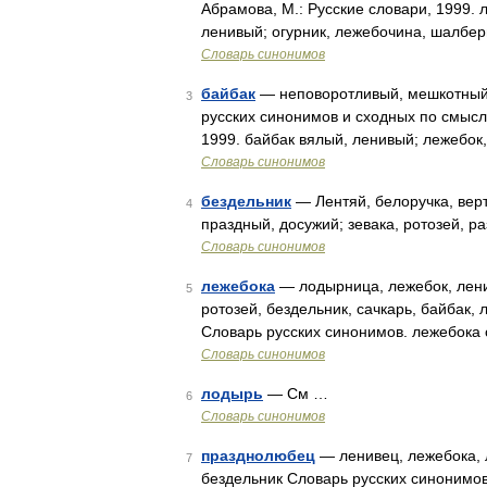
Абрамова, М.: Русские словари, 1999. 
ленивый; огурник, лежебочина, шалбе
Словарь синонимов
байбак
— неповоротливый, мешкотный ч
3
русских синонимов и сходных по смыслу
1999. байбак вялый, ленивый; лежебок,
Словарь синонимов
бездельник
— Лентяй, белоручка, верт
4
праздный, досужий; зевака, ротозей, ра
Словарь синонимов
лежебока
— лодырница, лежебок, ленив
5
ротозей, бездельник, сачкарь, байбак,
Словарь русских синонимов. лежебока 
Словарь синонимов
лодырь
— См …
6
Словарь синонимов
празднолюбец
— ленивец, лежебока, л
7
бездельник Словарь русских синонимов