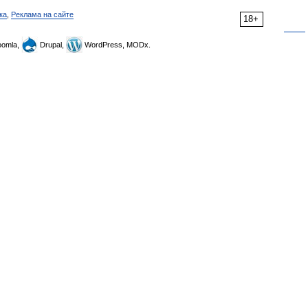
ка
,
Реклама на сайте
18+
omla,
Drupal,
WordPress, MODx.