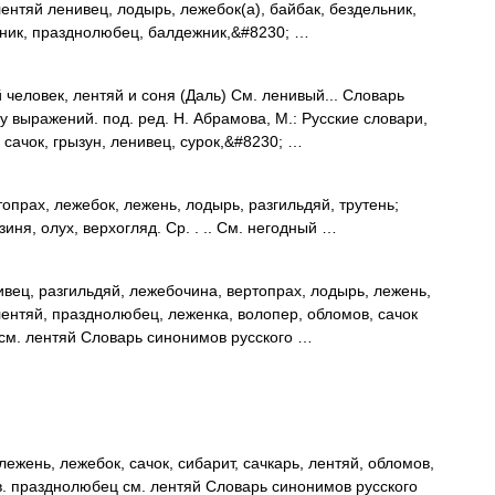
лентяй ленивец, лодырь, лежебок(а), байбак, бездельник,
рник, празднолюбец, балдежник,&#8230; …
еловек, лентяй и соня (Даль) См. ленивый... Словарь
 выражений. под. ред. Н. Абрамова, М.: Русские словари,
 сачок, грызун, ленивец, сурок,&#8230; …
опрах, лежебок, лежень, лодырь, разгильдяй, трутень;
зиня, олух, верхогляд. Ср. . .. См. негодный …
ец, разгильдяй, лежебочина, вертопрах, лодырь, лежень,
 лентяй, празднолюбец, леженка, волопер, обломов, сачок
см. лентяй Словарь синонимов русского …
ежень, лежебок, сачок, сибарит, сачкарь, лентяй, обломов,
. празднолюбец см. лентяй Словарь синонимов русского