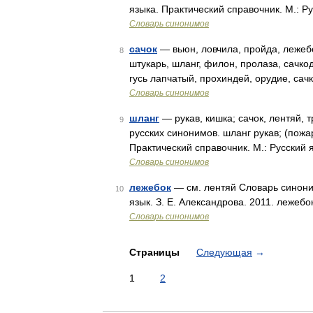
языка. Практический справочник. М.: Р
Словарь синонимов
сачок
— вьюн, ловчила, пройда, лежеб
8
штукарь, шланг, филон, пролаза, сачко
гусь лапчатый, прохиндей, орудие, са
Словарь синонимов
шланг
— рукав, кишка; сачок, лентяй, 
9
русских синонимов. шланг рукав; (пожа
Практический справочник. М.: Русский 
Словарь синонимов
лежебок
— см. лентяй Словарь синоним
10
язык. З. Е. Александрова. 2011. лежебо
Словарь синонимов
Страницы
Следующая
→
1
2