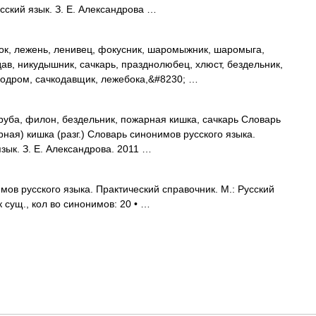
усский язык. З. Е. Александрова …
ок, лежень, ленивец, фокусник, шаромыжник, шаромыга,
дав, никудышник, сачкарь, празднолюбец, хлюст, бездельник,
чкодром, сачкодавщик, лежебока,&#8230; …
труба, филон, бездельник, пожарная кишка, сачкарь Словарь
рная) кишка (разг.) Словарь синонимов русского языка.
язык. З. Е. Александрова. 2011 …
ов русского языка. Практический справочник. М.: Русский
к сущ., кол во синонимов: 20 • …